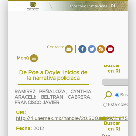
Contacto
Menú
Buscar
en RI
De Poe a Doyle: inicios de
la narrativa policiaca
RAMIREZ PEÑALOZA, CYNTHIA
Buscar 
ARACELI
;
BELTRAN CABRERA,
FRANCISCO JAVIER
Esta colecció
URI:
http://ri.uaemex.mx/handle/20.500.11799/21875
Buscar
Fecha:
2012
en RI