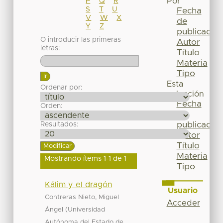
Por
P
Q
R
S
T
U
Fecha
V
W
X
de
Y
Z
publicación
O introducir las primeras
Autor
letras:
Título
Materia
Tipo
Esta
Ordenar por:
colección
Fecha
Orden:
de
publicación
Resultados:
Autor
Título
Materia
Mostrando ítems 1-1 de 1
Tipo
Kálim y el dragón
Usuario
Contreras Nieto, Miguel
Acceder
(
Ángel
Universidad
Autónoma del Estado de