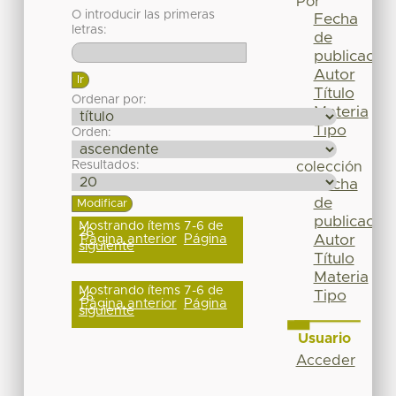
Por
O introducir las primeras
Fecha
letras:
de
publicación
Autor
Título
Ordenar por:
Materia
Tipo
Orden:
Esta
Resultados:
colección
Fecha
de
publicación
Mostrando ítems 7-6 de
26
Página anterior
Página
Autor
siguiente
Título
Materia
Mostrando ítems 7-6 de
Tipo
26
Página anterior
Página
siguiente
Usuario
Acceder