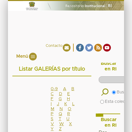
Contacto
Menú
Buscar
Listar GALERÍAS por título
en RI
0-9
A
B
Buscar 
C
D
E
F
G
H
Esta colecció
I
J
K
L
M
N
O
P
Q
R
S
T
U
Buscar
V
W
X
en RI
Y
Z