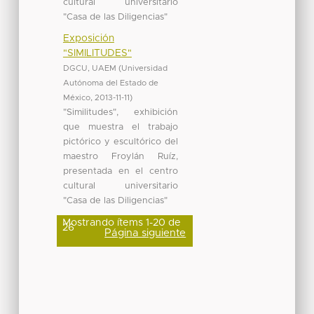
cultural universitario
"Casa de las Diligencias"
Exposición
"SIMILITUDES"
DGCU, UAEM
(
Universidad
Autónoma del Estado de
México
,
2013-11-11
)
"Similitudes", exhibición
que muestra el trabajo
pictórico y escultórico del
maestro Froylán Ruíz,
presentada en el centro
cultural universitario
"Casa de las Diligencias"
Mostrando ítems 1-20 de
26
Página siguiente