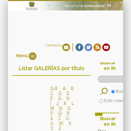
Contacto
Menú
Buscar
Listar GALERÍAS por título
en RI
0-9
A
B
Buscar 
C
D
E
F
G
H
Esta colecció
I
J
K
L
M
N
O
P
Q
R
S
T
U
Buscar
V
W
X
en RI
Y
Z