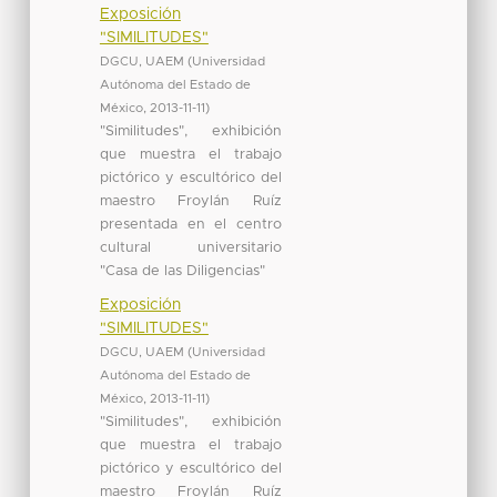
Exposición
"SIMILITUDES"
DGCU, UAEM
(
Universidad
Autónoma del Estado de
México
,
2013-11-11
)
"Similitudes", exhibición
que muestra el trabajo
pictórico y escultórico del
maestro Froylán Ruíz
presentada en el centro
cultural universitario
"Casa de las Diligencias"
Exposición
"SIMILITUDES"
DGCU, UAEM
(
Universidad
Autónoma del Estado de
México
,
2013-11-11
)
"Similitudes", exhibición
que muestra el trabajo
pictórico y escultórico del
maestro Froylán Ruíz