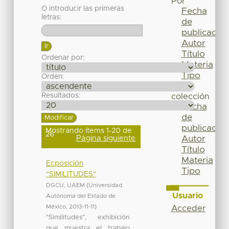
Por
O introducir las primeras
Fecha
letras:
de
publicación
Autor
Título
Ordenar por:
Materia
Tipo
Orden:
Esta
Resultados:
colección
Fecha
de
publicación
Mostrando ítems 1-20 de
26
Página siguiente
Autor
Título
Materia
Ecposición
Tipo
"SIMILITUDES"
DGCU, UAEM
(
Universidad
Usuario
Autónoma del Estado de
México
,
2013-11-11
)
Acceder
"Similitudes", exhibición
que muestra el trabajo