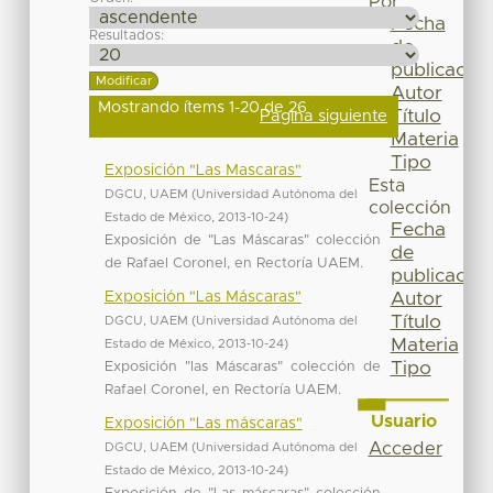
Por
Fecha
Resultados:
de
publicación
Autor
Mostrando ítems 1-20 de 26
Título
Página siguiente
Materia
Tipo
Exposición "Las Mascaras"
Esta
DGCU, UAEM
(
Universidad Autónoma del
colección
Estado de México
,
2013-10-24
)
Fecha
Exposición de "Las Máscaras" colección
de
de Rafael Coronel, en Rectoría UAEM.
publicación
Exposición "Las Máscaras"
Autor
Título
DGCU, UAEM
(
Universidad Autónoma del
Materia
Estado de México
,
2013-10-24
)
Tipo
Exposición "las Máscaras" colección de
Rafael Coronel, en Rectoría UAEM.
Usuario
Exposición "Las máscaras"
Acceder
DGCU, UAEM
(
Universidad Autónoma del
Estado de México
,
2013-10-24
)