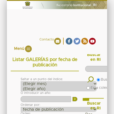
Contacto
Menú
Buscar
Listar GALERÍAS por fecha de
en RI
publicación
Saltar a un punto del índice:
Buscar 
Esta colecció
O introducir un año:
Buscar
Ordenar por:
en RI
Orden: