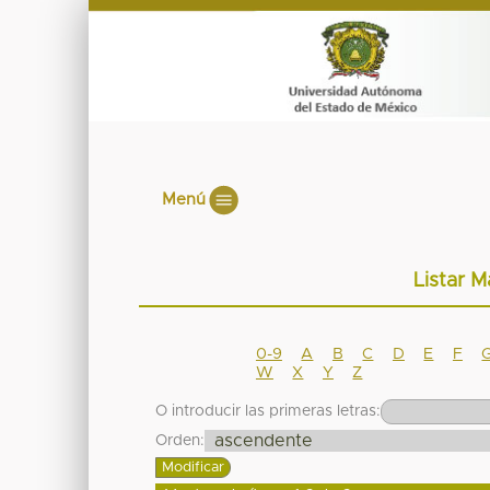
Menú
Listar M
0-9
A
B
C
D
E
F
W
X
Y
Z
O introducir las primeras letras:
Orden: