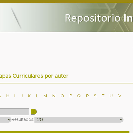
apas Curriculares por autor
G
H
I
J
K
L
M
N
O
P
Q
R
S
T
U
V
Resultados: