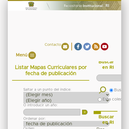
Contacto
Menú
Buscar
Listar Mapas Curriculares por
en RI
fecha de publicación
Saltar a un punto del índice:
Buscar 
Esta colecció
O introducir un año:
Buscar
Ordenar por:
en RI
Orden: