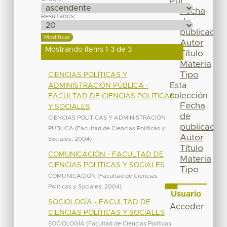
Por
Fecha
Resultados:
de
publicación
Autor
Mostrando ítems 1-3 de 3
Título
Materia
Tipo
CIENCIAS POLÍTICAS Y
Esta
ADMINISTRACIÓN PÚBLICA -
colección
FACULTAD DE CIENCIAS POLÍTICAS
Fecha
Y SOCIALES
de
CIENCIAS POLÍTICAS Y ADMINISTRACIÓN
publicación
PÚBLICA
(
Facultad de Ciencias Políticas y
Autor
Sociales
,
2004
)
Título
COMUNICACIÓN - FACULTAD DE
Materia
CIENCIAS POLÍTICAS Y SOCIALES
Tipo
COMUNICACIÓN
(
Facultad de Ciencias
Políticas y Sociales
,
2004
)
Usuario
SOCIOLOGÍA - FACULTAD DE
Acceder
CIENCIAS POLÍTICAS Y SOCIALES
SOCIOLOGÍA
(
Facultad de Ciencias Políticas