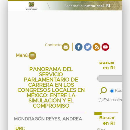
Contacto
Menú
Buscar
en RI
PANORAMA DEL
SERVICIO
PARLAMENTARIO DE
CARRERA EN LOS
CONGRESOS LOCALES EN
Buscar 
MÉXICO: ENTRE LA
Esta colecció
SIMULACIÓN Y EL
COMPROMISO
Buscar
MONDRAGÓN REYES, ANDREA
en RI
URI: