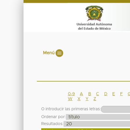
Menú
0-9
A
B
C
D
E
F
W
X
Y
Z
O introducir las primeras letras:
Ordenar por:
Resultados: