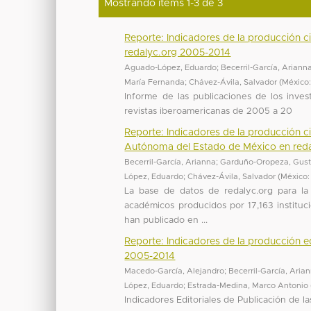
Mostrando ítems 1-3 de 3
Reporte: Indicadores de la producción ci
redalyc.org 2005-2014
Aguado-López, Eduardo
;
Becerril-García, Ariann
María Fernanda
;
Chávez-Ávila, Salvador
(
México
Informe de las publicaciones de los inves
revistas iberoamericanas de 2005 a 20
Reporte: Indicadores de la producción cie
Autónoma del Estado de México en red
Becerril-García, Arianna
;
Garduño-Oropeza, Gus
López, Eduardo
;
Chávez-Ávila, Salvador
(
México:
La base de datos de redalyc.org para la
académicos producidos por 17,163 instituc
han publicado en ...
Reporte: Indicadores de la producción ed
2005-2014
Macedo-García, Alejandro
;
Becerril-García, Aria
López, Eduardo
;
Estrada-Medina, Marco Antonio
Indicadores Editoriales de Publicación de l