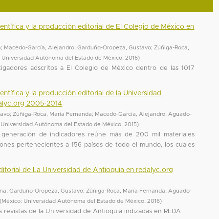
entífica y la producción editorial de El Colegio de México en
a
;
Macedo-García, Alejandro
;
Garduño-Oropeza, Gustavo
;
Zúñiga-Roca,
: Universidad Autónoma del Estado de México
,
2016
)
tigadores adscritos a El Colegio de México dentro de las 1017
ntífica y la producción editorial de la Universidad
alyc.org 2005-2014
tavo
;
Zúñiga-Roca, María Fernanda
;
Macedo-García, Alejandro
;
Aguado-
 Universidad Autónoma del Estado de México
,
2015
)
 generación de indicadores reúne más de 200 mil materiales
iones pertenecientes a 156 países de todo el mundo, los cuales
itorial de La Universidad de Antioquia en redalyc.org
nna
;
Garduño-Oropeza, Gustavo
;
Zúñiga-Roca, María Fernanda
;
Aguado-
(
México: Universidad Autónoma del Estado de México
,
2016
)
as revistas de la Universidad de Antioquia indizadas en REDA