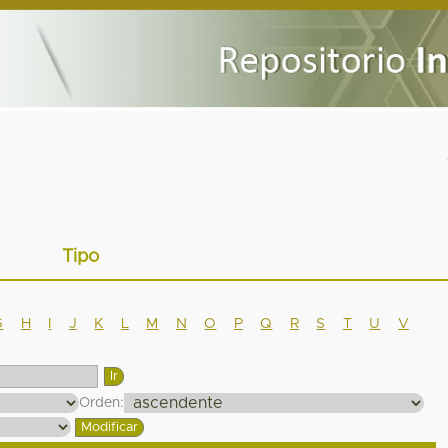
Tipo
G
H
I
J
K
L
M
N
O
P
Q
R
S
T
U
V
Orden: