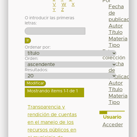
Por
V
W
X
Fecha
Y
Z
de
O introducir las primeras
publicación
letras:
Autor
Título
Materia
Tipo
Ordenar por:
Esta
colección
Orden:
Fecha
de
Resultados:
publicación
Autor
Título
Mostrando ítems 1-1 de 1
Materia
Tipo
Transparencia y
rendición de cuentas
Usuario
en el manejo de los
Acceder
recursos públicos en