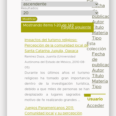
Por
Fecha
Resultados:
de
publicación
Autor
Mostrando ítems 1-20 de 149
Título
Página siguiente
Materia
Tipo
Impactos del turismo religioso:
Esta
Percepción de la comunidad local de
colección
Santa Catarina Juquila, Oaxaca
Fecha
Ramírez Daza, Juanita
(
Universidad
de
Autónoma del Estado de México
,
2010-08-
publicación
05
)
Autor
Durante los últimos años el turismo
Título
religioso ha tomado gran importancia
Materia
dentro de la investigación turística,
Tipo
debido a que miles de personas se han
desplazado a lugares sagrados con
Usuario
motivo de fe realizando grandes ...
Acceder
Juegos Panamericanos 2011:
Comunidad local y su percepción