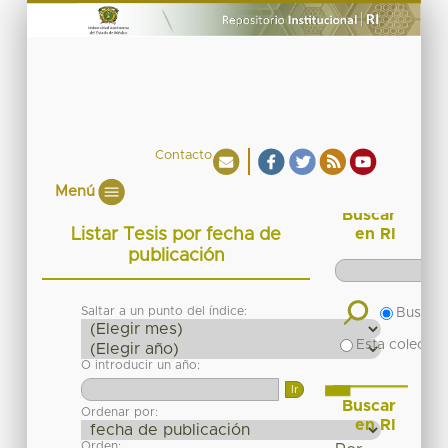
Contacto
Menú
Buscar
Listar Tesis por fecha de
en RI
publicación
Saltar a un punto del índice:
Buscar 
Esta colecció
O introducir un año:
Buscar
Ordenar por:
en RI
Orden: