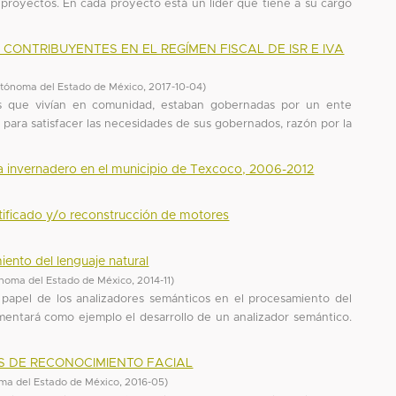
s proyectos. En cada proyecto está un líder que tiene a su cargo
 CONTRIBUYENTES EN EL REGÍMEN FISCAL DE ISR E IVA
tónoma del Estado de México
,
2017-10-04
)
s que vivían en comunidad, estaban gobernadas por un ente
 para satisfacer las necesidades de sus gobernados, razón por la
a invernadero en el municipio de Texcoco, 2006-2012
tificado y/o reconstrucción de motores
ento del lenguaje natural
noma del Estado de México
,
2014-11
)
 papel de los analizadores semánticos en el procesamiento del
entará como ejemplo el desarrollo de un analizador semántico.
S DE RECONOCIMIENTO FACIAL
ma del Estado de México
,
2016-05
)