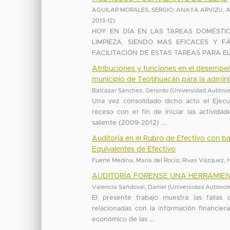
AGUILAR MORALES, SERGIO
;
ANAYA ARVIZU, 
2013-12
)
HOY EN DÍA EN LAS TAREAS DOMÉSTI
LIMPIEZA, SIENDO MAS EFICACES Y 
FACILITACIÓN DE ESTAS TAREAS PARA EL
Atribuciones y funciones en el desempe
municipio de Teotihuacán para la admini
Balcázar Sánchez, Gerardo
(
Universidad Autóno
Una vez consolidado dicho acto el Ejecu
receso con el fin de iniciar las activida
saliente (2009-2012) ...
Auditoría en el Rubro de Efectivo con b
Equivalentes de Efectivo
Fuerte Medina, María del Rocío
;
Rivas Vázquez, 
AUDITORÍA FORENSE UNA HERRAMIE
Valencia Sandoval, Daniel
(
Universidad Autónom
El presente trabajo muestra las fallas 
relacionadas con la información financier
económico de las ...