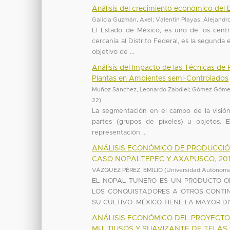
Análisis del crecimiento económico del 
Galicia Guzmán, Axel
;
Valentin Playas, Alejandr
El Estado de México, es uno de los cent
cercanía al Distrito Federal, es la segunda
objetivo de ...
Análisis del Impacto de las Técnicas d
Plantas en Ambientes semi-Controlados
Muñoz Sanchez, Leonardo Zabdiel
;
Gómez Gómez
22
)
La segmentación en el campo de la visión a
partes (grupos de píxeles) u objetos. E
representación ...
ANÁLISIS ECONÓMICO DE PRODUCCIÓ
CASO NOPALTEPEC Y AXAPUSCO, 201
VÁZQUEZ PÉREZ, EMILIO
(
Universidad Autónoma
EL NOPAL TUNERO ES UN PRODUCTO OR
LOS CONQUISTADORES A OTROS CONTIN
SU CULTIVO. MÉXICO TIENE LA MAYOR DI
ANÁLISIS ECONÓMICO DEL PROYECTO
MULTIUSOS Y SUAVIZANTE DE TELAS