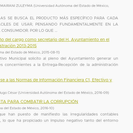
AMAIRANI ZULEYMA
(
Universidad Autónoma del Estado de México
,
CAS SE BUSCA EL PRODUCTO MÁS ESPECÍFICO PARA CADA
FÁCILES DE USAR, PENSANDO FUNDAMENTALMENTE EN LA
 CONSUMIDOR. POR LO QUE ...
ño del cargo como secretario del H. Ayuntamiento en el
stración 2013-2015
ma del Estado de México
,
2015-08-11
)
tivo Municipal solicito al pleno del Ayuntamiento generar un
des concernientes a la Entrega-Recepción de la administración
ase a las Normas de Información Financiera C1, Efectivo y
Hugo César
(
Universidad Autónoma del Estado de México
,
2016-09
)
NTA PARA COMBATIR LA CORRUPCIÓN
a del Estado de México
,
2016-10
)
que han puesto de manifiesto las irregularidades contables
a, lo que ha propiciado un impulso negativo tanto del entorno