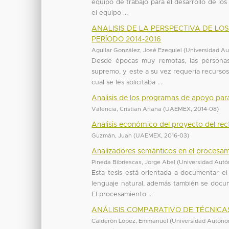
equipo de trabajo para el desarrollo de lo
el equipo ...
ANALISIS DE LA PERSPECTIVA DE LOS
PERÍODO 2014-2016
Aguilar González, José Ezequiel
(
Universidad Au
Desde épocas muy remotas, las persona
supremo, y este a su vez requería recursos
cual se les solicitaba ...
Analisis de los programas de apoyo par
Valencia, Cristian Ariana
(
UAEMEX
,
2014-08
)
Analisis económico del proyecto del rec
Guzmán, Juan
(
UAEMEX
,
2016-03
)
Analizadores semánticos en el procesami
Pineda Bibriescas, Jorge Abel
(
Universidad Autó
Esta tesis está orientada a documentar el
lenguaje natural, además también se docum
El procesamiento ...
ANÁLISIS COMPARATIVO DE TÉCNICA
Calderón López, Emmanuel
(
Universidad Autóno