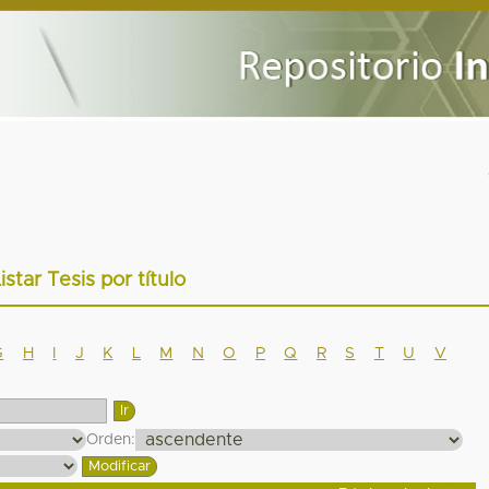
istar Tesis por título
G
H
I
J
K
L
M
N
O
P
Q
R
S
T
U
V
Orden: