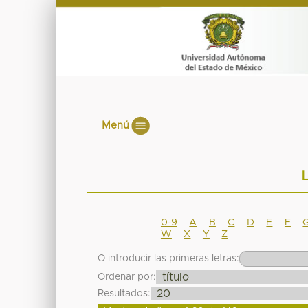
Menú
L
0-9
A
B
C
D
E
F
W
X
Y
Z
O introducir las primeras letras:
Ordenar por:
Resultados: