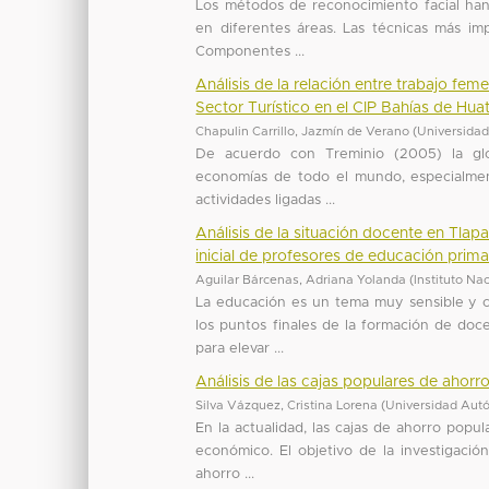
Los métodos de reconocimiento facial han
en diferentes áreas. Las técnicas más imp
Componentes ...
Análisis de la relación entre trabajo fe
Sector Turístico en el CIP Bahías de Hua
Chapulin Carrillo, Jazmín de Verano
(
Universida
De acuerdo con Treminio (2005) la glob
economías de todo el mundo, especialmente
actividades ligadas ...
Análisis de la situación docente en Tla
inicial de profesores de educación prima
Aguilar Bárcenas, Adriana Yolanda
(
Instituto Na
La educación es un tema muy sensible y co
los puntos finales de la formación de doc
para elevar ...
Análisis de las cajas populares de aho
Silva Vázquez, Cristina Lorena
(
Universidad Aut
En la actualidad, las cajas de ahorro popul
económico. El objetivo de la investigación
ahorro ...