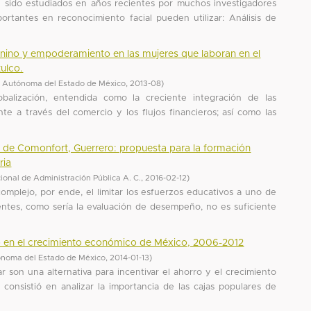
 sido estudiados en años recientes por muchos investigadores
ortantes en reconocimiento facial pueden utilizar: Análisis de
menino y empoderamiento en las mujeres que laboran en el
tulco.
d Autónoma del Estado de México
,
2013-08
)
alización, entendida como la creciente integración de las
 a través del comercio y los flujos financieros; así como las
pa de Comonfort, Guerrero: propuesta para la formación
ria
cional de Administración Pública A. C.
,
2016-02-12
)
mplejo, por ende, el limitar los esfuerzos educativos a uno de
entes, como sería la evaluación de desempeño, no es suficiente
rro en el crecimiento económico de México, 2006-2012
ónoma del Estado de México
,
2014-01-13
)
ar son una alternativa para incentivar el ahorro y el crecimiento
 consistió en analizar la importancia de las cajas populares de