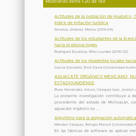
Mostrando ítems 1-20 de 149
Actitudes de la población de Huatulco, O
índice de irritación turística
Serratos Jiménez, Meliza
(
2014-04
)
Actitudes de los estudiantes de la lice
hacia el idioma inglés
Rodríguez Escalona, Mitzi Lourdes
(
2016-02
)
Actitudes de los residentes locales hac
García González, Erick David
(
Universidad Autón
AGUACATE ORGÁNICO MEXICANO, N
ESTADOUNIDENSE
Rivas Hernández, Arturo
;
Vázquez lazo, Jocelyn
La presente investigación contribuye a 
procedente del estado de Michoacán, con
aguacate orgánico es ...
Algoritmo para la asignación automática
Méndez Vázquez, Refugio Marisol
(
Universidad 
En las fábricas de software se aplican me