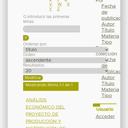
Por
V
W
X
Fecha
Y
Z
de
O introducir las primeras
publicación
letras:
Autor
Título
Materia
Tipo
Ordenar por:
Esta
colección
Orden:
Fecha
de
Resultados:
publicación
Autor
Título
Mostrando ítems 1-1 de 1
Materia
Tipo
ANÁLISIS
ECONÓMICO DEL
Usuario
PROYECTO DE
Acceder
PRODUCCIÓN Y