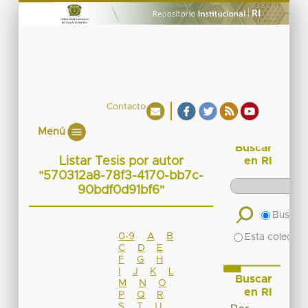
Contacto
Menú
Buscar
Listar Tesis por autor
en RI
"570312a8-78f3-4170-bb7c-
90bdf0d91bf6"
Buscar 
0-9
A
B
Esta colecció
C
D
E
F
G
H
I
J
K
L
Buscar
M
N
O
en RI
P
Q
R
S
T
U