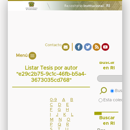
Contacto
Menú
Buscar
Listar Tesis por autor
en RI
"e29c2b75-9c1c-46fb-b5a4-
3673035cd768"
Buscar 
0-9
A
B
Esta colecció
C
D
E
F
G
H
I
J
K
L
Buscar
M
N
O
en RI
P
Q
R
S
T
U