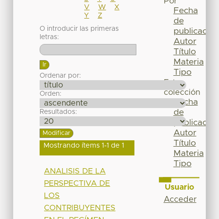
Por
V
W
X
Fecha
Y
Z
de
O introducir las primeras
publicación
letras:
Autor
Título
Materia
Tipo
Ordenar por:
Esta
colección
Orden:
Fecha
de
Resultados:
publicación
Autor
Título
Mostrando ítems 1-1 de 1
Materia
Tipo
ANALISIS DE LA
PERSPECTIVA DE
Usuario
LOS
Acceder
CONTRIBUYENTES