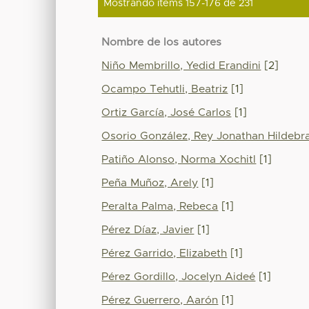
Mostrando ítems 157-176 de 231
Nombre de los autores
Niño Membrillo, Yedid Erandini
[2]
Ocampo Tehutli, Beatriz
[1]
Ortiz García, José Carlos
[1]
Osorio González, Rey Jonathan Hildebr
Patiño Alonso, Norma Xochitl
[1]
Peña Muñoz, Arely
[1]
Peralta Palma, Rebeca
[1]
Pérez Díaz, Javier
[1]
Pérez Garrido, Elizabeth
[1]
Pérez Gordillo, Jocelyn Aideé
[1]
Pérez Guerrero, Aarón
[1]