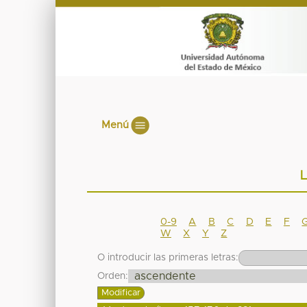
Menú
L
0-9
A
B
C
D
E
F
W
X
Y
Z
O introducir las primeras letras:
Orden: