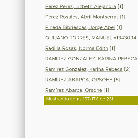
Pérez Pérez, Lizbeth Alejandra
[1]
Pérez Rosales, Abril Montserrat
[1]
Pineda Bibriescas, Jorge Abel
[1]
QUIJANO TORRES, MANUEL;x1343094
Radilla Rosas, Norma Edith
[1]
RAMIREZ GONZALEZ, KARINA REBECA;
Ramirez González, Karina Rebeca
[2]
RAMÍREZ ABARCA, ORSOHE
[5]
Ramírez Abarca, Orsohe
[1]
Mostrando ítems 157-176 de 231