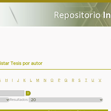
istar Tesis por autor
G
H
I
J
K
L
M
N
O
P
Q
R
S
T
U
V
Resultados: