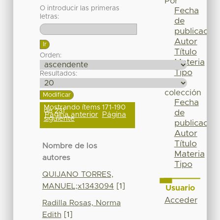
Por
O introducir las primeras
Fecha
letras:
de
publicación
Autor
Título
Orden:
Materia
Tipo
Resultados:
Esta
colección
Fecha
Mostrando ítems 171-190
de 231
de
Página anterior
Página
siguiente
publicación
Autor
Título
Nombre de los
Materia
autores
Tipo
QUIJANO TORRES,
MANUEL;x1343094
[1]
Usuario
Acceder
Radilla Rosas, Norma
Edith
[1]