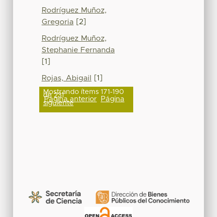
Rodríguez Muñoz,
Gregoria
[2]
Rodríguez Muñoz,
Stephanie Fernanda
[1]
Rojas, Abigail
[1]
Mostrando ítems 171-190
de 231
Página anterior
Página
siguiente