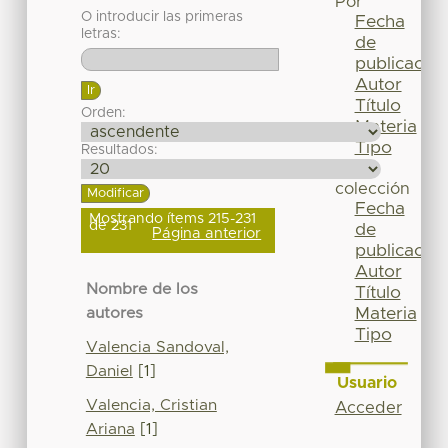
Por
O introducir las primeras
Fecha
letras:
de
publicación
Autor
Título
Orden:
Materia
Tipo
Resultados:
Esta
colección
Fecha
Mostrando ítems 215-231
de 231
de
Página anterior
publicación
Autor
Nombre de los
Título
Materia
autores
Tipo
Valencia Sandoval,
Daniel
[1]
Usuario
Valencia, Cristian
Acceder
Ariana
[1]