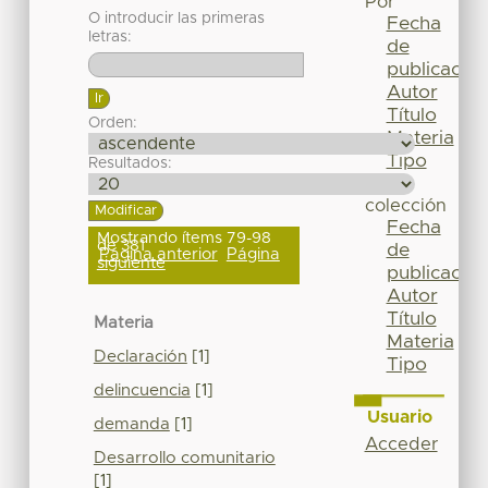
Por
O introducir las primeras
Fecha
letras:
de
publicación
Autor
Título
Orden:
Materia
Tipo
Resultados:
Esta
colección
Fecha
Mostrando ítems 79-98
de 381
de
Página anterior
Página
siguiente
publicación
Autor
Título
Materia
Materia
Declaración
[1]
Tipo
delincuencia
[1]
Usuario
demanda
[1]
Acceder
Desarrollo comunitario
[1]