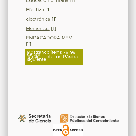
Educación primaria
[1]
Efectivo
[1]
electrónica
[1]
Elementos
[1]
EMPACADORA MEVI
[1]
Mostrando ítems 79-98
de 381
Página anterior
Página
siguiente