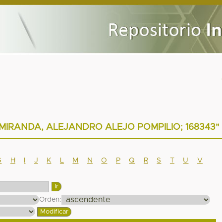
LAR MIRANDA, ALEJANDRO ALEJO POMPILIO; 168343"
G
H
I
J
K
L
M
N
O
P
Q
R
S
T
U
V
Orden: