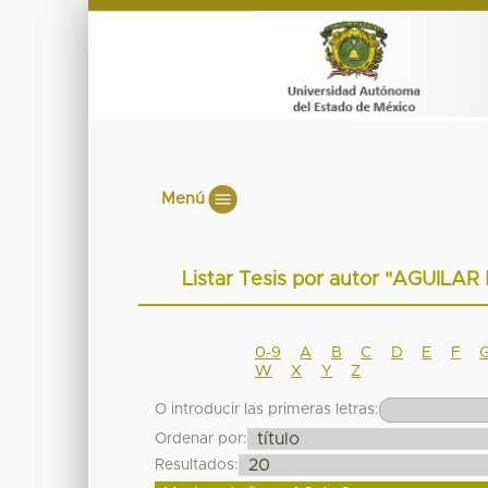
Menú
Listar Tesis por autor "AGUI
0-9
A
B
C
D
E
F
W
X
Y
Z
O introducir las primeras letras:
Ordenar por:
Resultados: