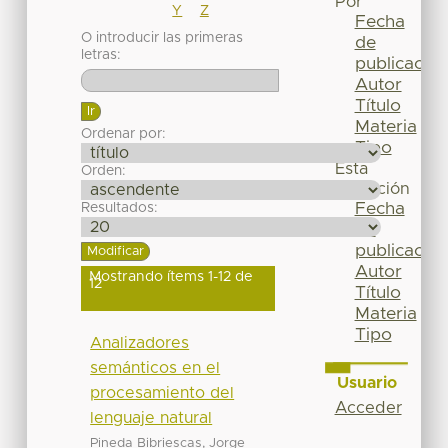
Por
Y
Z
Fecha
O introducir las primeras
de
letras:
publicación
Autor
Título
Materia
Ordenar por:
Tipo
Esta
Orden:
colección
Fecha
Resultados:
de
publicación
Autor
Mostrando ítems 1-12 de
12
Título
Materia
Tipo
Analizadores
semánticos en el
Usuario
procesamiento del
Acceder
lenguaje natural
Pineda Bibriescas, Jorge