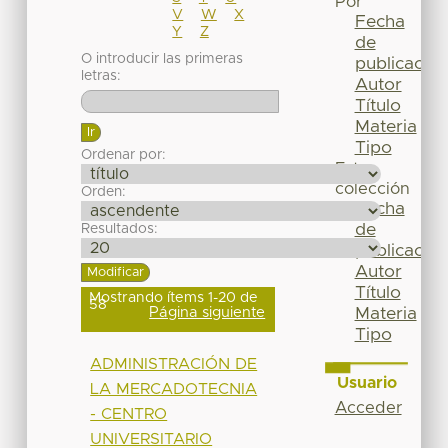
Por
V
W
X
Fecha
Y
Z
de
O introducir las primeras
publicación
letras:
Autor
Título
Materia
Tipo
Ordenar por:
Esta
colección
Orden:
Fecha
de
Resultados:
publicación
Autor
Título
Mostrando ítems 1-20 de
58
Página siguiente
Materia
Tipo
ADMINISTRACIÓN DE
Usuario
LA MERCADOTECNIA
Acceder
- CENTRO
UNIVERSITARIO