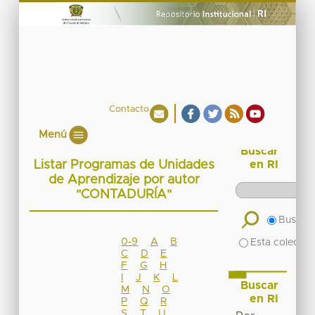
Contacto
Menú
Buscar
Listar Programas de Unidades
en RI
de Aprendizaje por autor
"CONTADURÍA"
Buscar 
0-9
A
B
Esta colecció
C
D
E
F
G
H
I
J
K
L
Buscar
M
N
O
en RI
P
Q
R
S
T
U