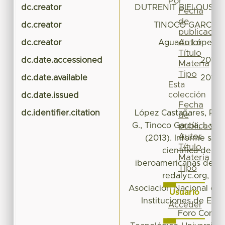
Por
dc.creator
DUTRENIT BIELOUS, G
Fecha
de
dc.creator
TINOCO GARCIA, 
publicación
Autor
dc.creator
Aguado López, E
Título
dc.date.accessioned
2013-
Materia
Tipo
dc.date.available
2013-
Esta
colección
dc.date.issued
Fecha
dc.identifier.citation
López Castañares, R., D
de
G., Tinoco García, I. y 
publicación
Autor
(2013). Informe sob
Título
científica de Mé
Materia
iberoamericanas de ac
Tipo
redalyc.org, 20
Asociación Nacional de 
Usuario
Instituciones de Edu
Acceder
Foro Consult