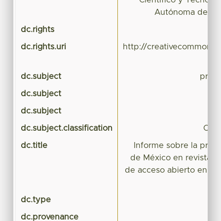
Científico y Tecnoló
Autónoma del Es
dc.rights
dc.rights.uri
http://creativecommons.o
dc.subject
produ
dc.subject
dc.subject
dc.subject.classification
CIE
dc.title
Informe sobre la produ
de México en revistas 
de acceso abierto en re
dc.type
dc.provenance