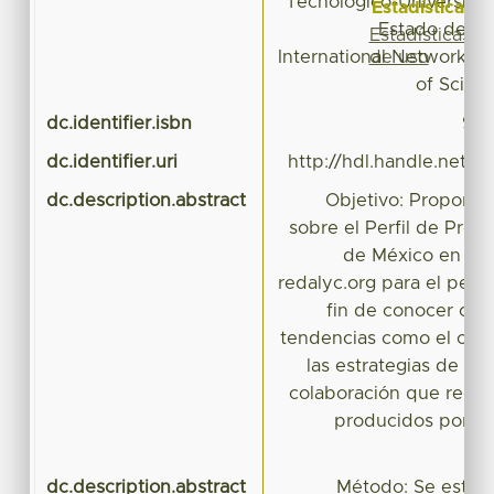
Tecnológico-Universid
Estadísticas
Estado de Méx
Estadísticas
de uso
International Network for
of Scient
dc.identifier.isbn
978
dc.identifier.uri
http://hdl.handle.net/
dc.description.abstract
Objetivo: Proporci
sobre el Perfil de Produ
de México en rev
redalyc.org para el peri
fin de conocer cuál
tendencias como el com
las estrategias de c
colaboración que registr
producidos por lo
dc.description.abstract
Método: Se estudi