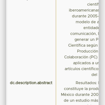
científic
iberoamericanas de
durante 2005-2011
modelo de análi
entidades 
comunicación, las 
generar un Perf
Científica según los
Producción (P)
Colaboración (PC) y C
aplicados a un n
artículos científicos 
del ace
dc.description.abstract
Resultados: La 
constituye la producci
México durante 2005-20
de un estudio más amp