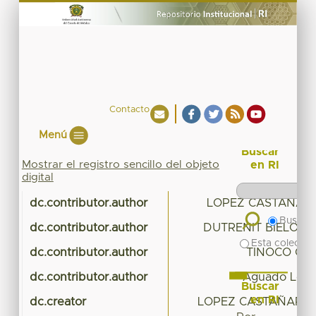
Contacto
Menú
Buscar
Mostrar el registro sencillo del objeto
en RI
digital
dc.contributor.author
LOPEZ CASTAÑARE
Buscar 
dc.contributor.author
DUTRENIT BIELOUS
Esta colecció
dc.contributor.author
TINOCO GAR
dc.contributor.author
Aguado Lópe
Buscar
en RI
dc.creator
LOPEZ CASTAÑARES,