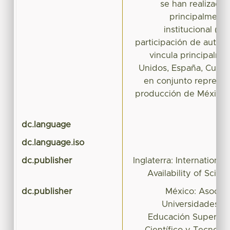
se han realizado
principalmente
institucional (4
participación de autore
vincula principalme
Unidos, España, Cuba
en conjunto represen
producción de México 
c
dc.language
dc.language.iso
dc.publisher
Inglaterra: Internationa
Availability of Scient
dc.publisher
México: Asociac
Universidades e 
Educación Superior-