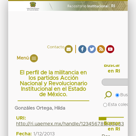
Contacto
Menú
Buscar
en RI
El perfil de la militancia en
los partidos Acción
Nacional y Revolucionario
Institucional en el Estado
de México.
Buscar 
Esta colecció
Gonzáles Ortega, Hilda
URI:
Buscar
http://ri.uaemex.mx/handle/123456789/30083
en RI
Fecha:
1/12/2013