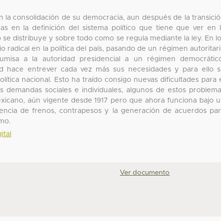
 la consolidación de su democracia, aun después de la transici
 en la definición del sistema político que tiene que ver en 
se distribuye y sobre todo como se regula mediante la ley. En l
radical en la política del país, pasando de un régimen autoritar
umisa a la autoridad presidencial a un régimen democrátic
dad hace entrever cada vez más sus necesidades y para ello 
olítica nacional. Esto ha traído consigo nuevas dificultades para 
tes demandas sociales e individuales, algunos de estos problem
mexicano, aún vigente desde 1917 pero que ahora funciona bajo 
encia de frenos, contrapesos y la generación de acuerdos pa
smo.
ital
Ver documento