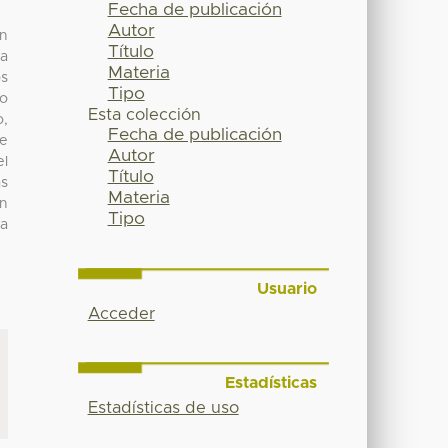
Fecha de publicación
Autor
ón
Título
la
Materia
os
Tipo
io
Esta colección
o,
Fecha de publicación
se
Autor
el
Título
as
Materia
un
Tipo
ra
Usuario
Acceder
Estadísticas
Estadísticas de uso