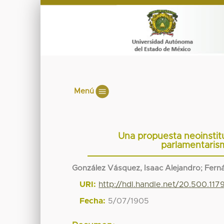
Menú
Una propuesta neoinstitu
parlamentaris
González Vásquez, Isaac Alejandro
;
Ferná
URI:
http://hdl.handle.net/20.500.11
Fecha:
5/07/1905