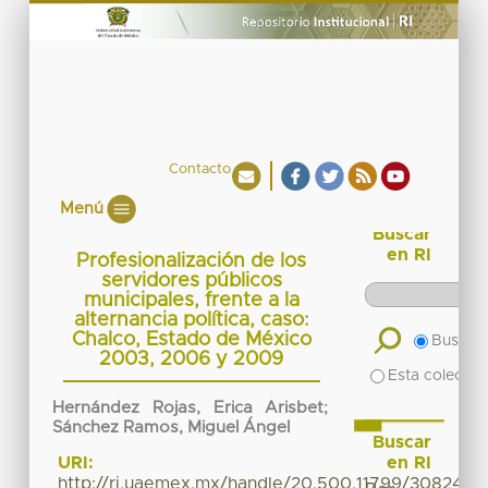
Contacto
Menú
Buscar
en RI
Profesionalización de los
servidores públicos
municipales, frente a la
alternancia política, caso:
Chalco, Estado de México
Buscar 
2003, 2006 y 2009
Esta colecció
Hernández Rojas, Erica Arisbet
;
Sánchez Ramos, Miguel Ángel
Buscar
en RI
URI:
http://ri.uaemex.mx/handle/20.500.11799/30824