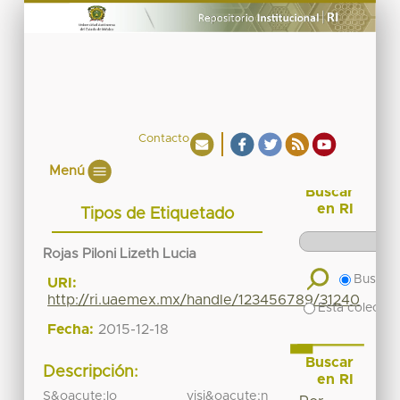
Contacto
Menú
Buscar
en RI
Tipos de Etiquetado
Rojas Piloni Lizeth Lucia
Buscar 
URI:
http://ri.uaemex.mx/handle/123456789/31240
Esta colecció
Fecha:
2015-12-18
Buscar
Descripción:
en RI
S&oacute;lo visi&oacute;n