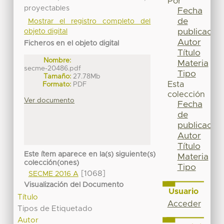
Por
proyectables
Fecha
de
Mostrar el registro completo del
publicación
objeto digital
Autor
Ficheros en el objeto digital
Título
Nombre:
Materia
secme-20486.pdf
Tipo
Tamaño:
27.78Mb
Esta
Formato:
PDF
colección
Ver documento
Fecha
de
publicación
Autor
Título
Este ítem aparece en la(s) siguiente(s)
Materia
colección(ones)
Tipo
[1068]
SECME 2016 A
Visualización del Documento
Usuario
Título
Acceder
Tipos de Etiquetado
Autor