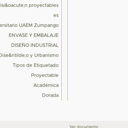
visi&oacute;n proyectables
es
versitario UAEM Zumpango
ENVASE Y EMBALAJE
DISEÑO INDUSTRIAL
Dise&ntilde;o y Urbanismo
Tipos de Etiquetado
Proyectable
Académica
Dorada
Ver documento