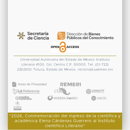
Universidad Autónoma del Estado de México
Instituto
Literario #100. Col. Centro
C.P. 50000. Tel. (01-722)
2262300
Toluca, Estado de México.
rectoria@uaemex.mx
CONACYT
"2026, Conmemoración del ingreso de la científica y
académica Elena Cárdenas Guerrero al Instituto
científico Literario"