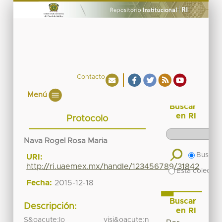
Contacto
Menú
Buscar
en RI
Protocolo
Nava Rogel Rosa Maria
Buscar 
URI:
http://ri.uaemex.mx/handle/123456789/31842
Esta colecció
Fecha:
2015-12-18
Buscar
Descripción:
en RI
S&oacute;lo visi&oacute;n