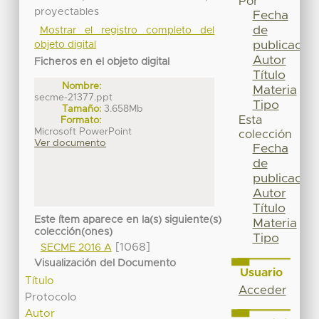
Por
proyectables
Fecha
de
Mostrar el registro completo del
publicación
objeto digital
Autor
Ficheros en el objeto digital
Título
Nombre:
Materia
secme-21377.ppt
Tipo
Tamaño:
3.658Mb
Esta
Formato:
Microsoft PowerPoint
colección
Ver documento
Fecha
de
publicación
Autor
Título
Este ítem aparece en la(s) siguiente(s)
Materia
colección(ones)
Tipo
[1068]
SECME 2016 A
Visualización del Documento
Usuario
Título
Acceder
Protocolo
Autor