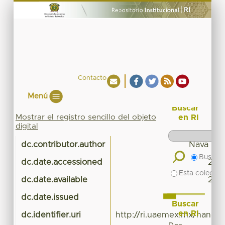
Contacto
Menú
Buscar
Mostrar el registro sencillo del objeto
en RI
digital
dc.contributor.author
Nava Rog
Buscar 
dc.date.accessioned
201
Esta colecció
dc.date.available
201
dc.date.issued
Buscar
en RI
dc.identifier.uri
http://ri.uaemex.mx/handl