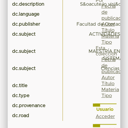
Por
dc.description
S&oacute;lo visi&oac
Fecha
de
dc.language
publicación
Autor
dc.publisher
Facultad de Contadurí
Título
dc.subject
ACTIVIDADES DE
Materia
Tipo
Esta
dc.subject
MAESTRÍA EN AL
colección
SISTEMAS
Fecha
de
dc.subject
Ciencias Ec
publicación
Autor
Título
dc.title
Materia
Tipo
dc.type
dc.provenance
Usuario
dc.road
Acceder