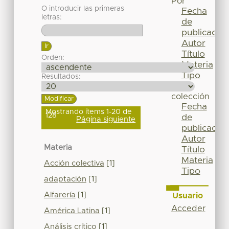
Por
O introducir las primeras
Fecha
letras:
de
publicación
Autor
Título
Orden:
Materia
Tipo
Resultados:
Esta
colección
Fecha
Mostrando ítems 1-20 de
128
de
Página siguiente
publicación
Autor
Materia
Título
Materia
Acción colectiva
[1]
Tipo
adaptación
[1]
Alfarería
[1]
Usuario
Acceder
América Latina
[1]
Análisis crítico
[1]