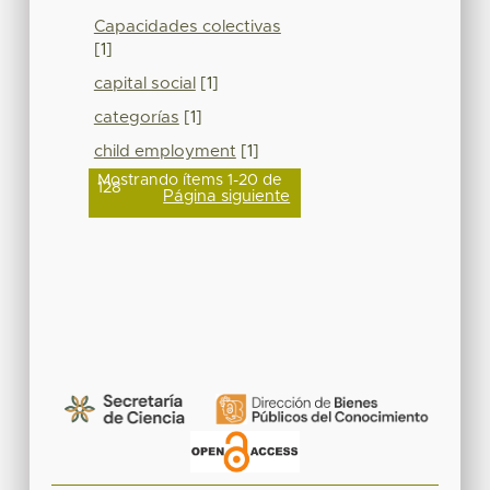
Capacidades colectivas
[1]
capital social
[1]
categorías
[1]
child employment
[1]
Mostrando ítems 1-20 de
128
Página siguiente