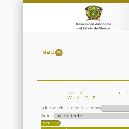
Menú
0-9
A
B
C
D
E
F
W
X
Y
Z
O introducir las primeras letras:
Orden: