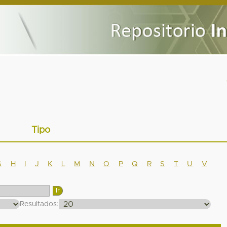
Tipo
G
H
I
J
K
L
M
N
O
P
Q
R
S
T
U
V
Resultados: