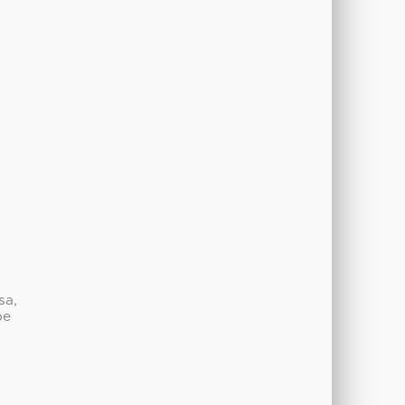
a
sa,
be