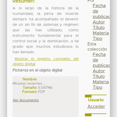
Por
Resumen:
Fecha
A lo largo de la historia de la
de
humanidad, la pena de muerte
publicación
siempre ha acompañado el devenir
Autor
de un sin fin de sistemas y régimen
Título
que las has utilizado, como
Materia
instrumento fundamental para el
Tipo
control social y la dominación, a tal
Esta
grado que muchos estudiosos lo
colección
han llamado
Fecha
Mostrar el registro completo del
de
objeto digital
publicación
Ficheros en el objeto digital
Autor
Título
Nombre:
Materia
Miradas recientes ...
Tipo
Tamaño:
5.047Mb
Formato:
PDF
Usuario
Ver documento
Acceder