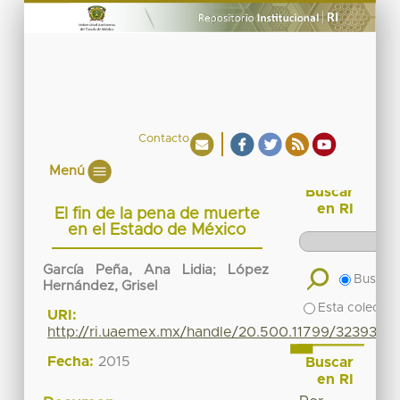
Contacto
Menú
Buscar
en RI
El fin de la pena de muerte
en el Estado de México
García Peña, Ana Lidia
;
López
Buscar 
Hernández, Grisel
Esta colecció
URI:
http://ri.uaemex.mx/handle/20.500.11799/32393
Fecha:
2015
Buscar
en RI