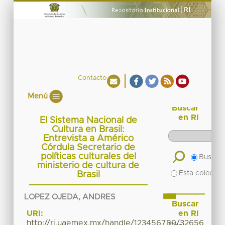
Contacto
Menú
Buscar
en RI
El Sistema Nacional de
Cultura en Brasil:
Entrevista a Américo
Córdula Secretario de
políticas culturales del
Buscar 
ministerio de cultura de
Esta colecció
Brasil
LOPEZ OJEDA, ANDRES
Buscar
en RI
URI:
http://ri.uaemex.mx/handle/123456789/32656