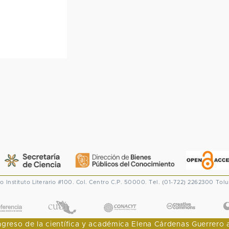
co
Instituto Literario #100. Col. Centro
C.P. 50000. Tel. (01-722) 2262300
Tolu
CONACYT
eso de la científica y académica Elena Cárdenas Guerrero al I