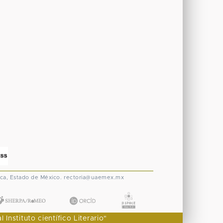
ca, Estado de México.
rectoria@uaemex.mx
nstituto científico Literario"