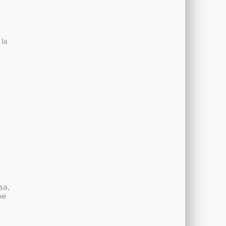
 la
sa,
be