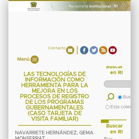
Contacto
Menú
Buscar
en RI
LAS TECNOLOGÍAS DE
INFORMACIÓN COMO
HERRAMIENTA PARA LA
MEJORA EN LOS
PROCESOS DE REGISTRO
Buscar 
DE LOS PROGRAMAS
Esta colecció
GUBERNAMENTALES
(CASO TARJETA DE
VISITA FAMILIAR)
Buscar
en RI
NAVARRETE HERNÁNDEZ, GEMA
MONSERRAT