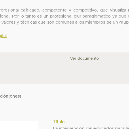
ofesional calificado, competente y competitivo, que visualiza 
al. Por lo tanto es un profesional pluriparadigmatico ya que 
 valores y técnicas que son comunes a los miembros de un gru
ital
Ver documento
cción(ones)
Título
La intervención del educador para l