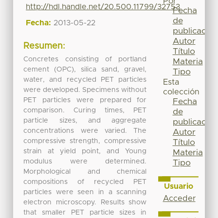
Por
http://hdl.handle.net/20.500.11799/32753
Fecha
de
Fecha:
2013-05-22
publicación
Autor
Resumen:
Título
Concretes consisting of portland
Materia
cement (OPC), silica sand, gravel,
Tipo
water, and recycled PET particles
Esta
were developed. Specimens without
colección
PET particles were prepared for
Fecha
comparison. Curing times, PET
de
particle sizes, and aggregate
publicación
concentrations were varied. The
Autor
compressive strength, compressive
Título
strain at yield point, and Young
Materia
modulus were determined.
Tipo
Morphological and chemical
compositions of recycled PET
Usuario
particles were seen in a scanning
Acceder
electron microscopy. Results show
that smaller PET particle sizes in