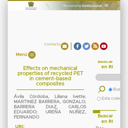
Contacto
Menú
Buscar
en RI
Effects on mechanical
properties of recycled PET
in cement-based
composites
Buscar 
Ávila Córdoba, Liliana Ivette
;
Esta colecció
MARTINEZ BARRERA, GONZALO
;
BARRERA DIAZ, CARLOS
EDUARDO
;
UREÑA NUÑEZ,
Buscar
FERNANDO
en RI
URI: