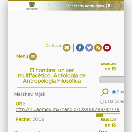
Contacto
Menú
Buscar
en RI
El hombre: un ser
multifacético. Antología de
Antropología Filosófica
Buscar 
Malishev, Mijail
Esta colecció
URI:
http://ri.uaemex.mx/handle/123456789/32779
Fecha:
2009
Buscar
en RI