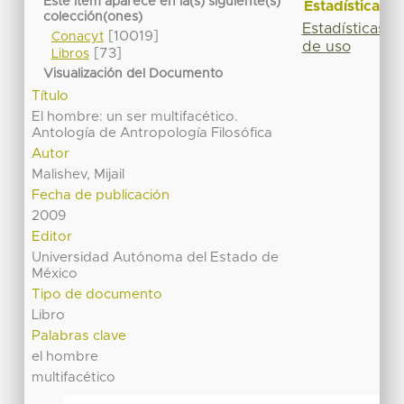
Este ítem aparece en la(s) siguiente(s)
Estadísticas
colección(ones)
Estadísticas
[10019]
Conacyt
de uso
[73]
Libros
Visualización del Documento
Título
El hombre: un ser multifacético.
Antología de Antropología Filosófica
Autor
Malishev, Mijail
Fecha de publicación
2009
Editor
Universidad Autónoma del Estado de
México
Tipo de documento
Libro
Palabras clave
el hombre
multifacético