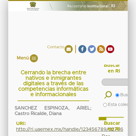
Contacto
Menú
Buscar
en RI
Cerrando la brecha entre
nativos e inmigrantes
digitales a través de las
competencias informáticas
e informacionales
Buscar 
Esta colecció
SANCHEZ ESPINOZA, ARIEL
;
Castro Ricalde, Diana
Buscar
URI:
en RI
http://ri.uaemex.mx/handle/123456789/32786