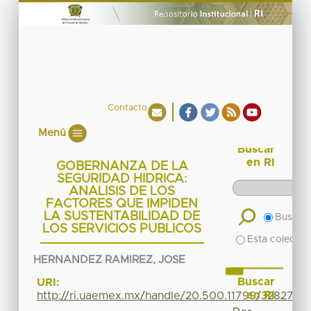
Contacto
Menú
Buscar
en RI
GOBERNANZA DE LA
SEGURIDAD HIDRICA:
ANALISIS DE LOS
FACTORES QUE IMPIDEN
LA SUSTENTABILIDAD DE
Buscar 
LOS SERVICIOS PUBLICOS
Esta colecció
HERNANDEZ RAMIREZ, JOSE
Buscar
URI:
en RI
http://ri.uaemex.mx/handle/20.500.11799/32827