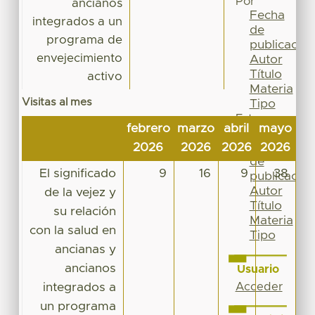
Por
ancianos
Fecha
integrados a un
de
programa de
publicación
envejecimiento
Autor
Título
activo
Materia
Visitas al mes
Tipo
Esta
febrero
marzo
abril
mayo
ju
colección
Fecha
2026
2026
2026
2026
20
de
El significado
9
16
9
38
publicación
Autor
de la vejez y
Título
su relación
Materia
con la salud en
Tipo
ancianas y
ancianos
Usuario
integrados a
Acceder
un programa