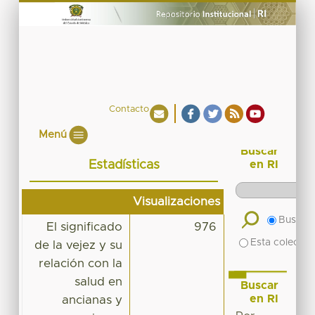
Contacto
Menú
Buscar
Estadísticas
en RI
Visualizaciones
Buscar 
El significado
976
Esta colecció
de la vejez y su
relación con la
salud en
Buscar
en RI
ancianas y