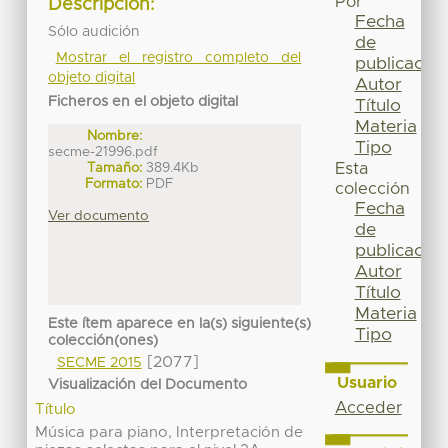
Por
Descripción:
Fecha
Sólo audición
de
Mostrar el registro completo del
publicación
objeto digital
Autor
Ficheros en el objeto digital
Título
Materia
Nombre:
Tipo
secme-21996.pdf
Tamaño:
389.4Kb
Esta
Formato:
PDF
colección
Fecha
Ver documento
de
publicación
Autor
Título
Materia
Este ítem aparece en la(s) siguiente(s)
Tipo
colección(ones)
[2077]
SECME 2015
Usuario
Visualización del Documento
Acceder
Título
Música para piano, Interpretación de