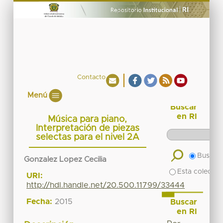
Contacto
Menú
Buscar
en RI
Música para piano,
Interpretación de piezas
selectas para el nivel 2A
Buscar 
Gonzalez Lopez Cecilia
Esta colecció
URI:
http://hdl.handle.net/20.500.11799/33444
Fecha:
2015
Buscar
en RI