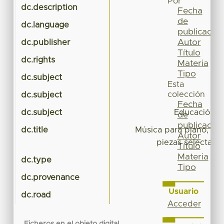
Por
dc.description
Fecha
de
dc.language
publicación
Autor
dc.publisher
Título
dc.rights
Materia
Tipo
dc.subject
Esta
colección
dc.subject
Fecha
dc.subject
Educación 
de
publicación
dc.title
Música para piano, Int
Autor
piezas selectas p
Título
Materia
dc.type
Tipo
dc.provenance
Usuario
dc.road
Acceder