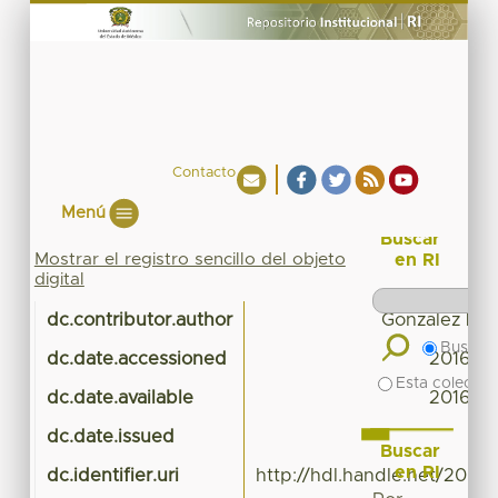
Contacto
Menú
Buscar
Mostrar el registro sencillo del objeto
en RI
digital
dc.contributor.author
Gonzalez Lop
Buscar 
dc.date.accessioned
2016-03
Esta colecció
dc.date.available
2016-03
dc.date.issued
Buscar
en RI
dc.identifier.uri
http://hdl.handle.net/20.5