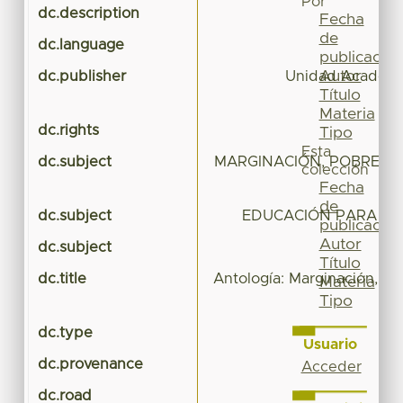
Por
dc.description
Fecha
de
dc.language
publicación
Autor
dc.publisher
Unidad Académic
Título
N
Materia
dc.rights
Tipo
Esta
dc.subject
MARGINACIÓN, POBREZA 
colección
Fecha
de
dc.subject
EDUCACIÓN PARA LA 
publicación
Autor
dc.subject
Ci
Título
dc.title
Antología: Marginación, Po
Materia
Tipo
dc.type
Usuario
dc.provenance
Acceder
dc.road