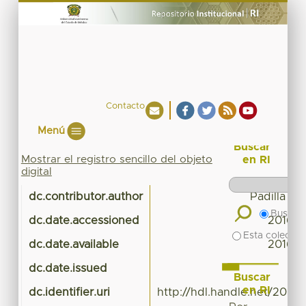
Contacto
Menú
Buscar
Mostrar el registro sencillo del objeto
en RI
digital
dc.contributor.author
Padilla Lo
Buscar 
dc.date.accessioned
2016-0
Esta colecció
dc.date.available
2016-0
dc.date.issued
Buscar
en RI
dc.identifier.uri
http://hdl.handle.net/20.5