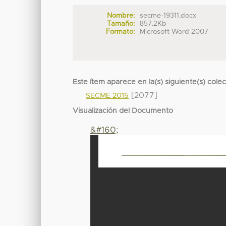
Nombre:
secme-19311.docx
Tamaño:
857.2Kb
Formato:
Microsoft Word 2007
Este ítem aparece en la(s) siguiente(s) cole
[2077]
SECME 2015
Visualización del Documento
&#160;