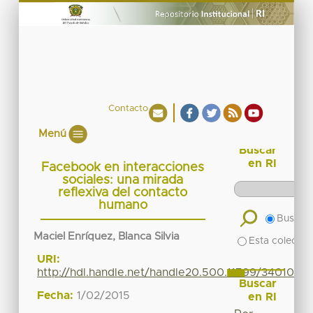
Contacto
Menú
Buscar
en RI
Facebook en interacciones
sociales: una mirada
reflexiva del contacto
humano
Buscar 
Maciel Enríquez, Blanca Silvia
Esta colecció
URI:
http://hdl.handle.net/handle20.500.11799/34010
Buscar
Fecha:
1/02/2015
en RI