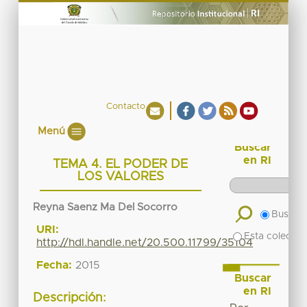
Contacto
Menú
Buscar
en RI
TEMA 4. EL PODER DE
LOS VALORES
Reyna Saenz Ma Del Socorro
Buscar 
URI:
Esta colecció
http://hdl.handle.net/20.500.11799/35104
Fecha:
2015
Buscar
en RI
Descripción: