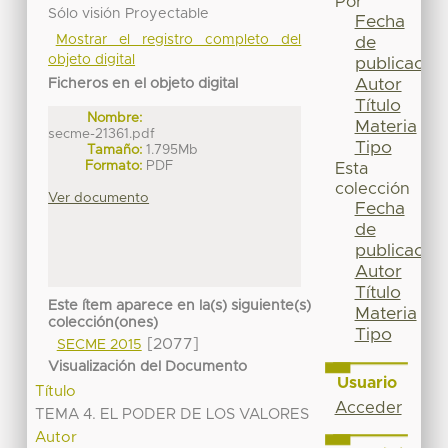
Por
Sólo visión Proyectable
Fecha
Mostrar el registro completo del
de
objeto digital
publicación
Autor
Ficheros en el objeto digital
Título
Nombre:
Materia
secme-21361.pdf
Tipo
Tamaño:
1.795Mb
Formato:
PDF
Esta
colección
Ver documento
Fecha
de
publicación
Autor
Título
Este ítem aparece en la(s) siguiente(s)
Materia
colección(ones)
Tipo
[2077]
SECME 2015
Visualización del Documento
Usuario
Título
Acceder
TEMA 4. EL PODER DE LOS VALORES
Autor