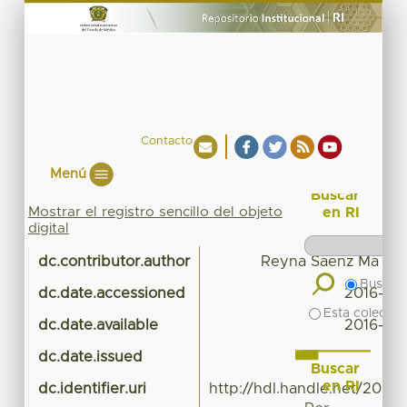
Contacto
Menú
Buscar
Mostrar el registro sencillo del objeto
en RI
digital
dc.contributor.author
Reyna Saenz Ma Del
Buscar 
dc.date.accessioned
2016-03-
Esta colecció
dc.date.available
2016-03-
dc.date.issued
Buscar
en RI
dc.identifier.uri
http://hdl.handle.net/20.50