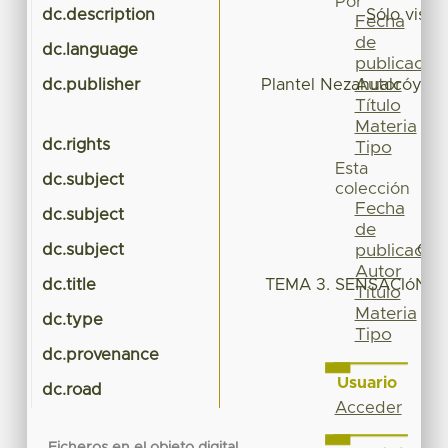
Por
dc.description
Sólo visió
Fecha
de
dc.language
publicación
Autor
dc.publisher
Plantel Nezahualcóyotl 
Título
Materia
dc.rights
Tipo
Esta
dc.subject
colección
Fecha
dc.subject
de
dc.subject
Cie
publicación
Autor
dc.title
TEMA 3. SENSACIóN Y
Título
Materia
dc.type
Tipo
dc.provenance
Usuario
dc.road
Acceder