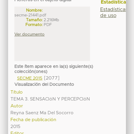
Ficheros en el objeto digital
Estadísticas
Estadísticas
Nombre:
secme-21441.pdf
de uso
Tamaño:
2.216Mb
Formato:
PDF
Ver documento
Este ítem aparece en la(s) siguiente(s)
colección(ones)
[2077]
SECME 2015
Visualización del Documento
Título
TEMA 3. SENSACIóN Y PERCEPCIóN
Autor
Reyna Saenz Ma Del Socorro
Fecha de publicación
2015
Editor