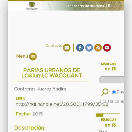
Contacto
Menú
Buscar
en RI
PARIAS URBANOS DE
LO&Iuml;C WACQUANT
Contreras Juarez Yadira
Buscar 
URI:
Esta colecció
http://hdl.handle.net/20.500.11799/35152
Fecha:
2015
Buscar
en RI
Descripción: