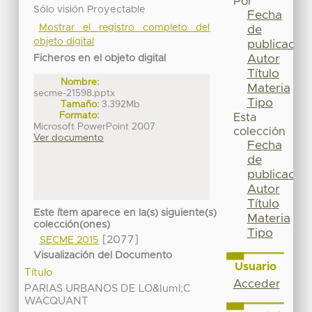
Por
Sólo visión Proyectable
Fecha
Mostrar el registro completo del
de
objeto digital
publicación
Autor
Ficheros en el objeto digital
Título
Nombre:
Materia
secme-21598.pptx
Tipo
Tamaño:
3.392Mb
Formato:
Esta
Microsoft PowerPoint 2007
colección
Ver documento
Fecha
de
publicación
Autor
Título
Este ítem aparece en la(s) siguiente(s)
Materia
colección(ones)
Tipo
[2077]
SECME 2015
Visualización del Documento
Usuario
Título
Acceder
PARIAS URBANOS DE LO&Iuml;C
WACQUANT